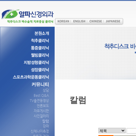
상담
Best Q&A
칼럼
TV출연동영상
언론보도
자유게시판
사진갤러리
칼럼
강좌
신체나이측정