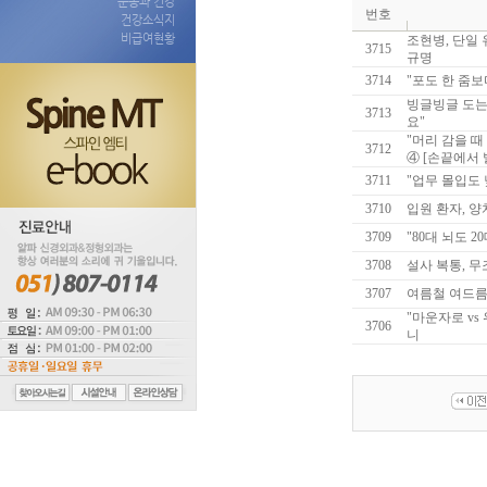
운동과 건강
번호
건강소식지
비급여현황
조현병, 단일 
3715
규명
3714
"포도 한 줌보
빙글빙글 도는 
3713
요"
"머리 감을 때
3712
④ [손끝에서
3711
"업무 몰입도 
3710
입원 환자, 
3709
"80대 뇌도 
3708
설사 복통, 무
3707
여름철 여드름,
"마운자로 vs
3706
니