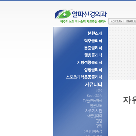
상담
Best Q&A
자
TV출연동영상
언론보도
자유게시판
사진갤러리
칼럼
강좌
신체나이측정