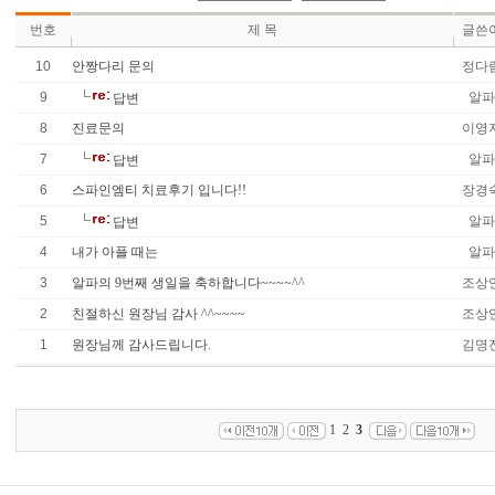
번호
제 목
글쓴
10
안짱다리 문의
정다
9
알파
답변
8
진료문의
이영
7
알파
답변
6
스파인엠티 치료후기 입니다!!
장경
5
알파
답변
4
내가 아플 때는
알파
3
알파의 9번째 생일을 축하합니다~~~~^^
조상
2
친절하신 원장님 감사 ^^~~~~
조상
1
원장님께 감사드립니다.
김명
1
2
3