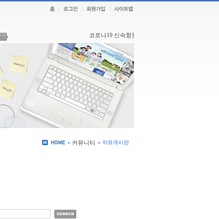
코로나19 신속항원검사,PCR검사 안내 - 본원4층
커뮤니티
자유게시판