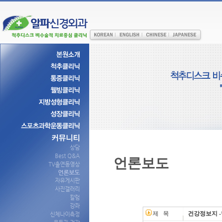
상담
Best Q&A
언론보도
TV출연동영상
언론보도
자유게시판
사진갤러리
칼럼
강좌
제 목
건강정보지 
신체나이측정