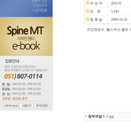
운동과 건강
작 성 자
관리자
건강소식지
비급여현황
조 회
3,344
등 록 일
2009-10-29
건강정보지 -헬스부산 좋은
+ 첨부파일 1 :
1.jpg